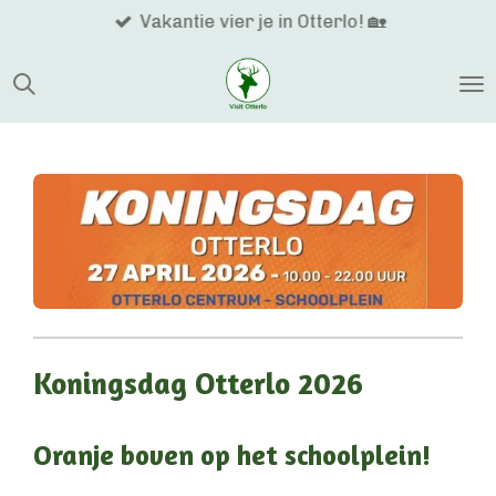
Vakantie vier je in Otterlo! 🏡
Ga
direct
naar
de
hoofdinhoud
Koningsdag Otterlo 2026
Oranje boven op het schoolplein!