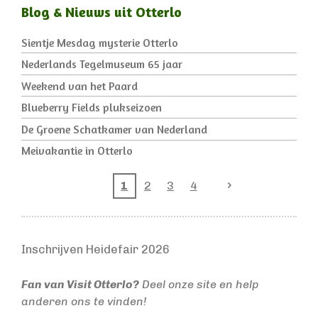
o
r
Blog & Nieuws uit Otterlo
k
a
m
Sientje Mesdag mysterie Otterlo
Nederlands Tegelmuseum 65 jaar
Weekend van het Paard
Blueberry Fields plukseizoen
De Groene Schatkamer van Nederland
Meivakantie in Otterlo
1
2
3
4
Inschrijven Heidefair 2026
Fan van Visit Otterlo?
Deel onze site en help
anderen ons te vinden!