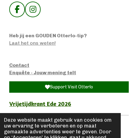
F
I
a
n
c
s
e
t
Heb jij een GOUDEN Otterlo-tip?
b
a
Laat het ons weten!
o
g
o
r
k
a
Contact
m
Enquête - Jouw mening telt
Support Visit Otterlo
Vrijetijdkrant Ede 2026
Deze website maakt gebruik van cookies om
uw ervaring te verbeteren en op maat
Privacy- en cookieverklaring
|
Disclaimer
|
gemaakte advertenties weer te geven. Door
Algemene Voorwaarden
|
op ‘Accepteren’ te klikken, gaat u akkoord