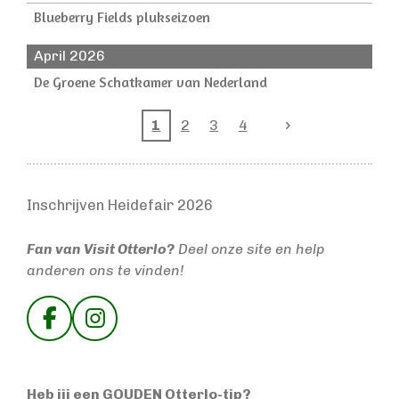
Blueberry Fields plukseizoen
April 2026
De Groene Schatkamer van Nederland
1
2
3
4
Inschrijven Heidefair 2026
Fan van Visit Otterlo?
Deel onze site en help
anderen ons te vinden!
F
I
a
n
c
s
e
t
Heb jij een GOUDEN Otterlo-tip?